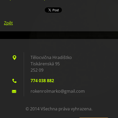
Zpět
Tělocvična Hradištko
Tiskárenská 95
252 09
774 038 882
rokenrol
marko@gm
ail.com
© 2014 Všechna práva vyhrazena.