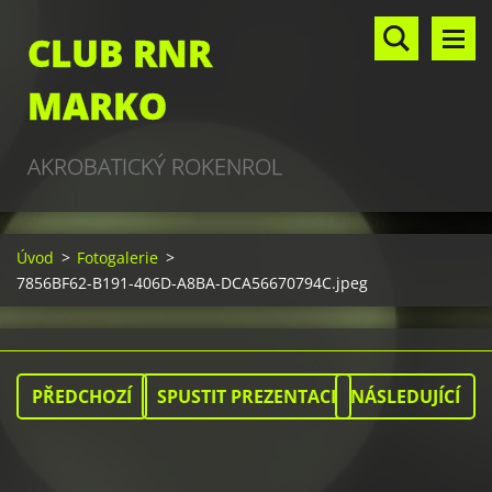
CLUB RNR
MARKO
AKROBATICKÝ ROKENROL
Úvod
>
Fotogalerie
>
7856BF62-B191-406D-A8BA-DCA56670794C.jpeg
PŘEDCHOZÍ
SPUSTIT PREZENTACI
NÁSLEDUJÍCÍ