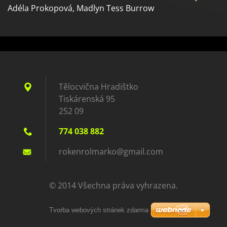
Adéla Prokopová, Madlyn Tess Burrow
Tělocvična Hradištko
Tiskárenská 95
252 09
774 038 882
rokenrol
marko@gm
ail.com
© 2014 Všechna práva vyhrazena.
Tvorba webových stránek zdarma