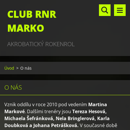
CLUB RNR
MARKO
AKROBATICKÝ ROKENROL
Úvod
>
O nás
O NÁS
Vznik oddílu v roce 2010 pod vedením
Martina
Markové
. Dalšími trenéry jsou
Tereza Hesová,
Michaela Šefránková, Nela Bringlerová, Karla
Doubková a Johana Petrášková
.
V současné době