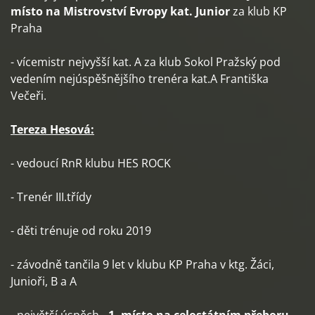
místo na Mistrovství Evropy kat. Junior
za klub KP
Praha
- vícemistr nejvyšší kat. A za klub Sokol Pražský pod
vedením nejúspěšnějšího trenéra kat.A Františka
Večeři.
Tereza Hesová:
- vedoucí RnR klubu HES ROCK
- Trenér III.třídy
- děti trénuje od roku 2019
- závodně tančila 9 let v klubu KP Praha v ktg. Žáci,
Junioři, B a A