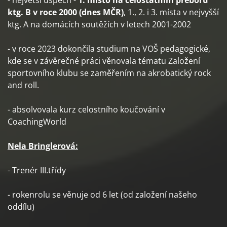
- největší úspěch -
1. místo na celostátním přeboru
ktg. B v roce 2000 (dnes MČR)
, 1., 2. i 3. místa v nejvyšší
ktg. A na domácích soutěžích v letech 2001-2002
- v roce 2023 dokončila studium na VOŠ pedagogické,
kde se v závěrečné práci věnovala tématu Založení
sportovního klubu se zaměřením na akrobatický rock
and roll.
- absolvovala kurz celostního koučování v
CoachingWorld
Nela Bringlerová:
- Trenér III.třídy
- rokenrolu se věnuje od 6 let (od založení našeho
oddílu)