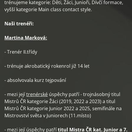
trénujeme kategorie: Děti, Žáci, Junioři, Dívčí formace,
vyšší kategorie Main class contact style.
Naši trenéři:
Martina Marková:
- Trenér II.třídy
- trénuje akrobatický rokenrol již 14 let
- absolvovala kurz tejpování
- mezi její
trenérské
úspěchy patří - trojnásobný titul
Mistrů ČR kategorie Žáci (2019, 2022 a 2023) a titul
Mistrů ČR kategorie Junior 2022 a 2025, semifinále na
Mistrovství světa v Juniorech (11.místo)
- mezi její úspěchy patří
titul Mistra ČR kat. Junior a 7.