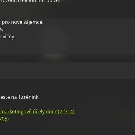
ození a telefon na rodiče.
 pro nové zájemce.
e.
ocvičny.
ste na 1.trénink.
 marketingové účely.docx (22314)
705)