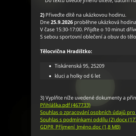
Do textu uveďte jméno dítěte, datum nar
2)
Přiveďte dítě na ukázkovou hodinu.
Dne
25.9.2026
proběhne ukázková hodina
V čase 15:30-17:00. Přijďte o 10 minut dřív
S sebou sportovní oblečení a obuv do těl
Tělocvična Hradištko:
Tiskárenská 95, 25209
kluci a holky od 6 let
3) Vyplňte níže uvedené dokumenty a přine
Přihláška.pdf (467733)
Souhlas o zpracování osobních údajů pro
Souhlas s podmínkami oddílu (2).docx (17
GDPR_Příjmení_Jméno.doc (1,8 MB)