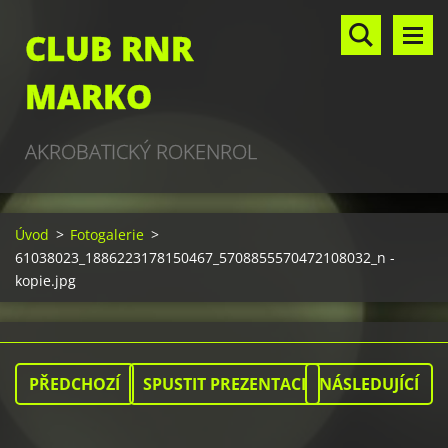
CLUB RNR
MARKO
AKROBATICKÝ ROKENROL
Úvod
>
Fotogalerie
>
61038023_1886223178150467_5708855570472108032_n -
kopie.jpg
PŘEDCHOZÍ
SPUSTIT PREZENTACI
NÁSLEDUJÍCÍ