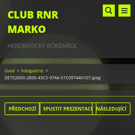
CLUB RNR
MARKO
AKROBATICKÝ ROKENROL
Úvod
>
Fotogalerie
>
DE7526D0-2B30-43C5-97A6-51C0974461D7.jpeg
PŘEDCHOZÍ
SPUSTIT PREZENTACI
NÁSLEDUJÍCÍ