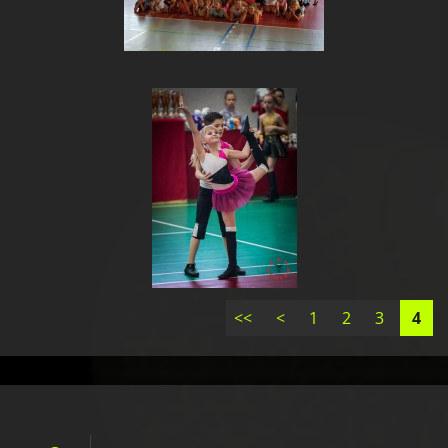
<<
<
1
2
3
4