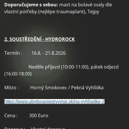
Doporučujeme s sebou:
mast na bolavé svaly dle
vlastní potřeby (nejlépe traumaplant), Tejpy
2. SOUSTŘEDĚNÍ - HYDROROCK
Termín : 16.8. - 21.8.2026
Neděle příjezd (10:00-11:00), pátek odjezd
(16:00-18:00)
Místo : Horný Smokovec / Pekná Vyhlídka
https://www.ubytovanieprvymaj.
sk/na-vyhliadke-2
Cena : 300 Euro