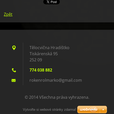
Zpět
Tělocvična Hradištko
Tiskárenská 95
252 09
774 038 882
rokenrol
marko@gm
ail.com
© 2014 Všechna práva vyhrazena.
Vytvořte si webové stránky zdarma!