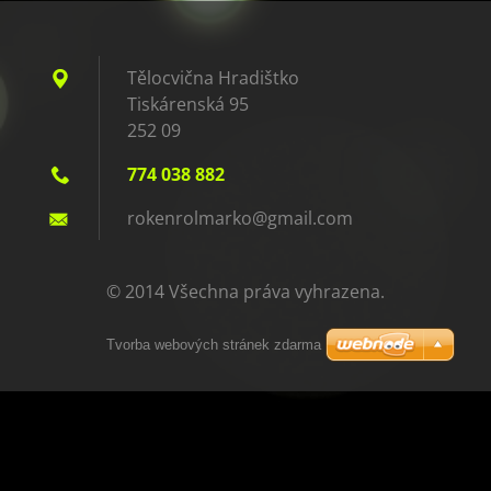
Tělocvična Hradištko
Tiskárenská 95
252 09
774 038 882
rokenrol
marko@gm
ail.com
© 2014 Všechna práva vyhrazena.
Tvorba webových stránek zdarma