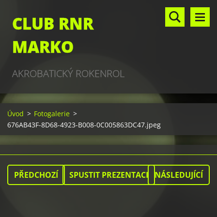
CLUB RNR
MARKO
AKROBATICKÝ ROKENROL
Úvod
>
Fotogalerie
>
676AB43F-8D68-4923-B008-0C005863DC47.jpeg
PŘEDCHOZÍ
SPUSTIT PREZENTACI
NÁSLEDUJÍCÍ